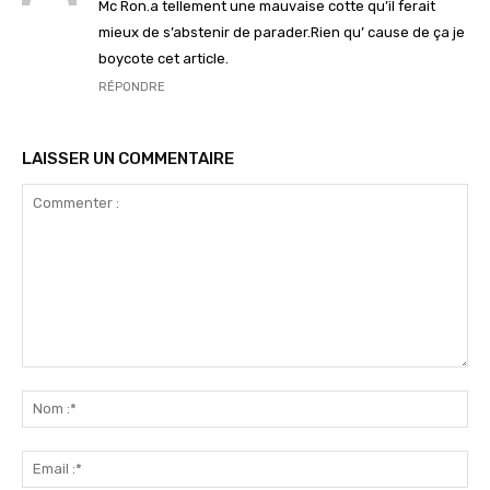
Mc Ron.a tellement une mauvaise cotte qu’il ferait
mieux de s’abstenir de parader.Rien qu’ cause de ça je
boycote cet article.
RÉPONDRE
LAISSER UN COMMENTAIRE
Commenter
:
No
:*
Ema
:*