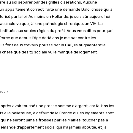
é au sol séparer par des grilles d’aérations. Aucune
r un appartement correct, faite une demande Dalo, chose qui à
torisé par la loi. Au moins en Hollande, je suis sûr aujourd’hui
accinale vu que j’ai une pathologie chronique, un VIH. La
bstitués aux seules règles du profit. Vous vous dites pourquoi,
Parce que depuis l’âge de 16 ans je me bat contre les
ls font deux travaux poussé par la CAF, ils augmentent le
plus chère que des t2 sociale vu le manque de logement.
05:29
 après avoir touché une grosse somme d’argent, car là-bas les
ts à la pelleteuse, à défaut de la France ou les logements sont
i ne seront jamais froissés par les Mairies, toucher pas à
emande d’appartement social qui n’a jamais aboutie, et j’ai