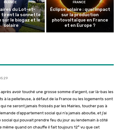
FRANCE
FRANCE
aires du Lot-et-
Éclipse solaire : quel impact
tirent la sonnette
sur la production
 sur le biogaz et le
photovoltaïque en France
solaire
et en Europe ?
05:29
 après avoir touché une grosse somme d’argent, car là-bas les
ts à la pelleteuse, à défaut de la France ou les logements sont
i ne seront jamais froissés par les Mairies, toucher pas à
emande d’appartement social qui n’a jamais aboutie, et j’ai
social qui pouvait prendre feu du jour au lendemain à côté
 même quand on chauffe il fait toujours 12° vu que cet