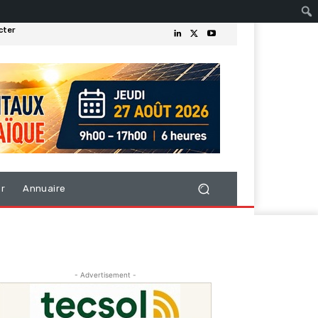
cter
er
Annuaire
- Advertisement -