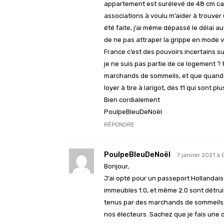
appartement est surélevé de 48 cm carr
associations à voulu m’aider à trouve
été faite, j’ai même dépassé le délai au
de ne pas attraper la grippe en mode v
France c’est des pouvoirs incertains su
je ne suis pas partie de ce logement ? 
marchands de sommeils, et que quand i
loyer à tire à larigot, des t1 qui sont 
Bien cordialement
PoulpeBleuDeNoël
RÉPONDRE
PoulpeBleuDeNoël
7 janvier 2021 à 
Bonjour,
J’ai opté pour un passeport Hollandais
immeubles 1.0, et même 2.0 sont détrui
tenus par des marchands de sommeils qu
nos électeurs. Sachez que je fais une d