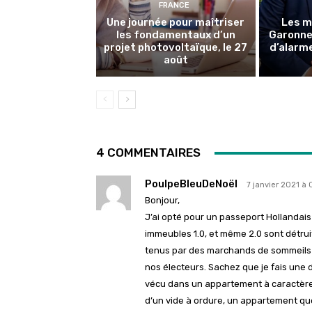
FRANCE
Une journée pour maîtriser
Les m
les fondamentaux d’un
Garonne 
projet photovoltaïque, le 27
d’alarme
août
4 COMMENTAIRES
PoulpeBleuDeNoël
7 janvier 2021 à 
Bonjour,
J’ai opté pour un passeport Hollandais
immeubles 1.0, et même 2.0 sont détrui
tenus par des marchands de sommeils qu
nos électeurs. Sachez que je fais une d
vécu dans un appartement à caractère 
d’un vide à ordure, un appartement que