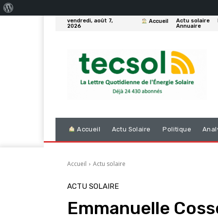
À
vendredi, août 7,
Actu solaire
Accueil
propos
2026
Annuaire
de
WordPress
Accueil
Actu Solaire
Politique
Anal
Accueil
Actu solaire
ACTU SOLAIRE
Emmanuelle Cosse