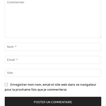
Commenter
:
No
:*
Ema
:*
Sit
:
Enregistrer mon nom, email et site web dans ce navigateur
pour la prochaine fois que je commenterai.