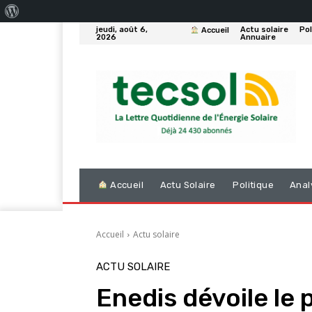
À
jeudi, août 6,
Actu solaire
Pol
Accueil
propos
2026
Annuaire
de
WordPress
Accueil
Actu Solaire
Politique
Anal
Accueil
Actu solaire
ACTU SOLAIRE
Enedis dévoile le