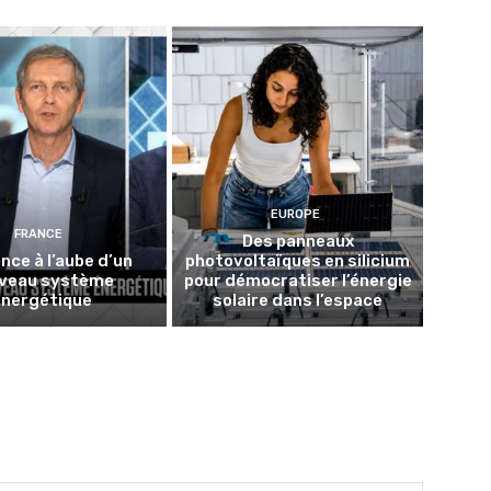
EUROPE
FRANCE
Des panneaux
nce à l’aube d’un
photovoltaïques en silicium
veau système
pour démocratiser l’énergie
énergétique
solaire dans l’espace