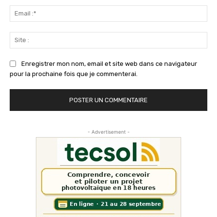
Ema
:*
Sit
:
Enregistrer mon nom, email et site web dans ce navigateur
pour la prochaine fois que je commenterai.
- Advertisement -