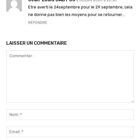
2 octobre 2020 à 20:30
Etre averti le 24septembre pour le 29 septembre, cela
ne donne pas bien les moyens pour se retourner…
RÉPONDRE
LAISSER UN COMMENTAIRE
Commenter
:
No
:*
Ema
:*