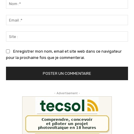
:
No
:*
Ema
:*
Sit
:
Enregistrer mon nom, email et site web dans ce navigateur
pour la prochaine fois que je commenterai.
- Advertisement -