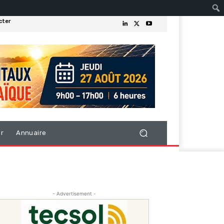
cter
er
Annuaire
- Advertisement -