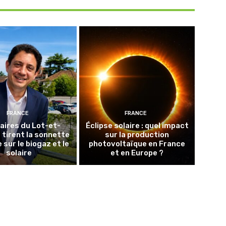
FRANCE
FRANCE
aires du Lot-et-
Éclipse solaire : quel impact
tirent la sonnette
sur la production
 sur le biogaz et le
photovoltaïque en France
solaire
et en Europe ?