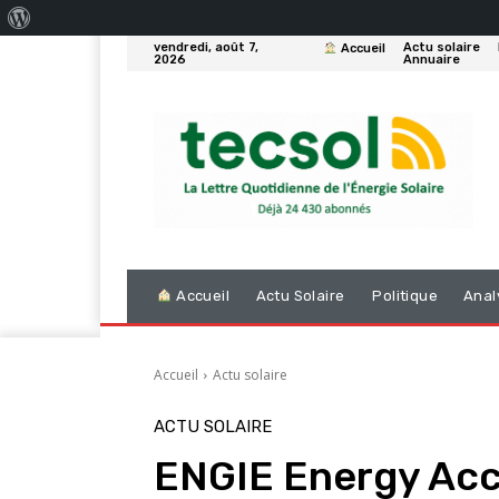
À
vendredi, août 7,
Actu solaire
Accueil
propos
2026
Annuaire
de
WordPress
Accueil
Actu Solaire
Politique
Anal
Accueil
Actu solaire
ACTU SOLAIRE
ENGIE Energy Acc