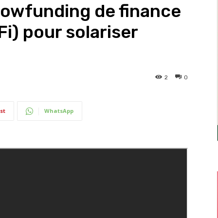
rowfunding de finance
i) pour solariser
2
0
st
WhatsApp