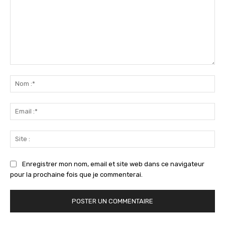
Commenter
:
No
:*
Ema
:*
Sit
:
Enregistrer mon nom, email et site web dans ce navigateur
pour la prochaine fois que je commenterai.