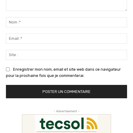
Commenter
:
No
:*
Ema
:*
Sit
:
Enregistrer mon nom, email et site web dans ce navigateur
pour la prochaine fois que je commenterai.
- Advertisement -