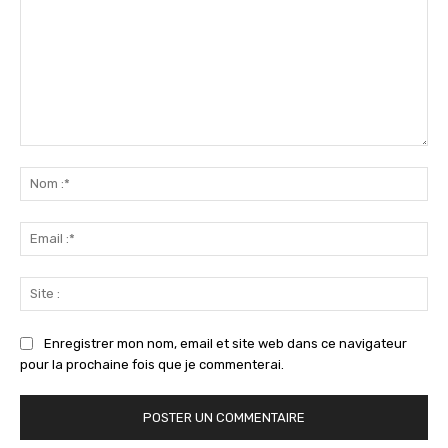
Commenter
:
No
:*
Ema
:*
Sit
:
Enregistrer mon nom, email et site web dans ce navigateur
pour la prochaine fois que je commenterai.