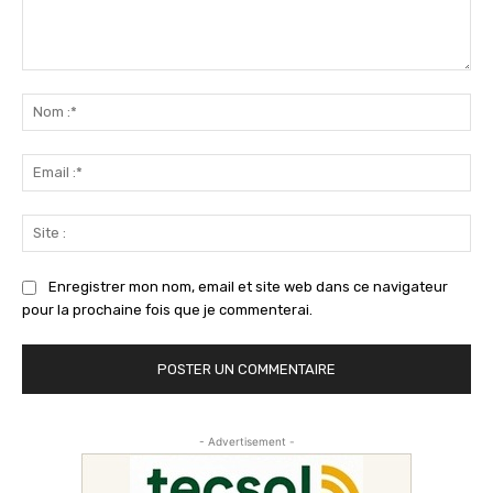
Commenter
:
No
:*
Ema
:*
Sit
:
Enregistrer mon nom, email et site web dans ce navigateur
pour la prochaine fois que je commenterai.
- Advertisement -