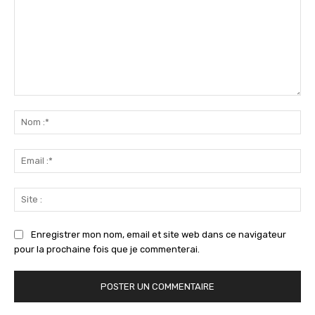
Commenter
:
No
:*
Ema
:*
Sit
:
Enregistrer mon nom, email et site web dans ce navigateur
pour la prochaine fois que je commenterai.