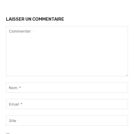
LAISSER UN COMMENTAIRE
Commenter
:
No
:*
Ema
:*
Sit
: