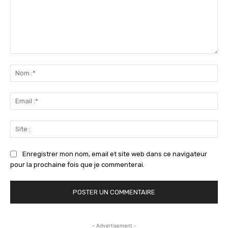
Commenter
:
No
:*
Ema
:*
Sit
:
Enregistrer mon nom, email et site web dans ce navigateur
pour la prochaine fois que je commenterai.
- Advertisement -