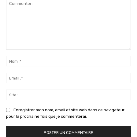
Commenter
:
No
:*
Ema
:*
Sit
:
Enregistrer mon nom, email et site web dans ce navigateur
pour la prochaine fois que je commenterai.