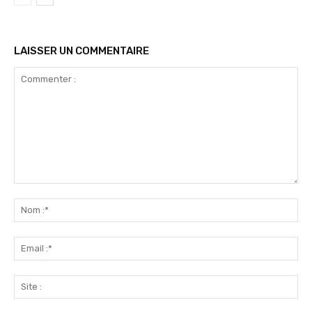
LAISSER UN COMMENTAIRE
Commenter
:
No
:*
Ema
:*
Sit
: