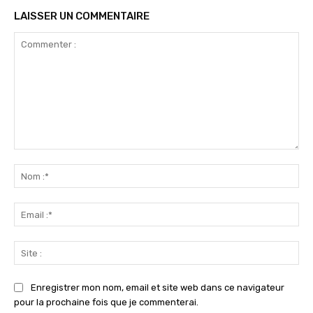
LAISSER UN COMMENTAIRE
Commenter
:
No
:*
Ema
:*
Sit
:
Enregistrer mon nom, email et site web dans ce navigateur
pour la prochaine fois que je commenterai.