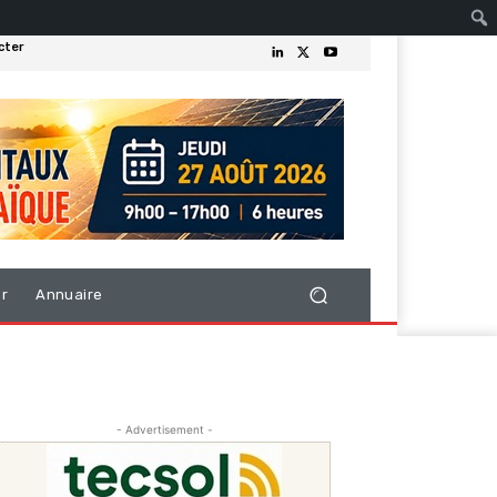
cter
er
Annuaire
- Advertisement -