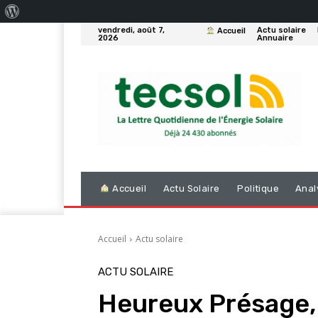
À
vendredi, août 7,
Actu solaire
Accueil
propos
2026
Annuaire
de
WordPress
Accueil
Actu Solaire
Politique
Anal
Accueil
Actu solaire
ACTU SOLAIRE
Heureux Présage, v