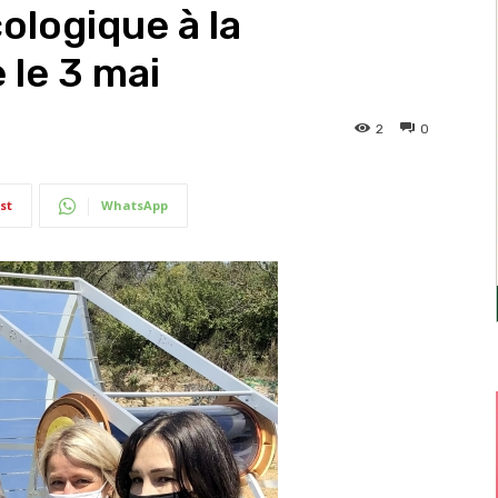
cologique à la
 le 3 mai
2
0
st
WhatsApp