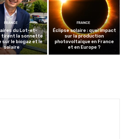
FRANCE
FRANCE
aires du Lot-et-
Éclipse solaire : quel impact
tirent la sonnette
sur la production
 sur le biogaz et le
photovoltaïque en France
solaire
et en Europe ?