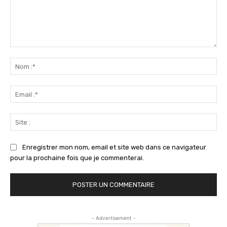
Commenter
:
No
:*
Ema
:*
Sit
:
Enregistrer mon nom, email et site web dans ce navigateur
pour la prochaine fois que je commenterai.
- Advertisement -