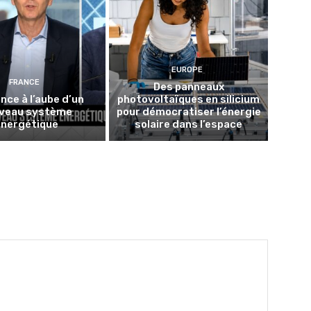
EUROPE
FRANCE
Des panneaux
nce à l’aube d’un
photovoltaïques en silicium
veau système
pour démocratiser l’énergie
énergétique
solaire dans l’espace