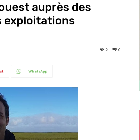
’ouest auprès des
 exploitations
2
0
st
WhatsApp