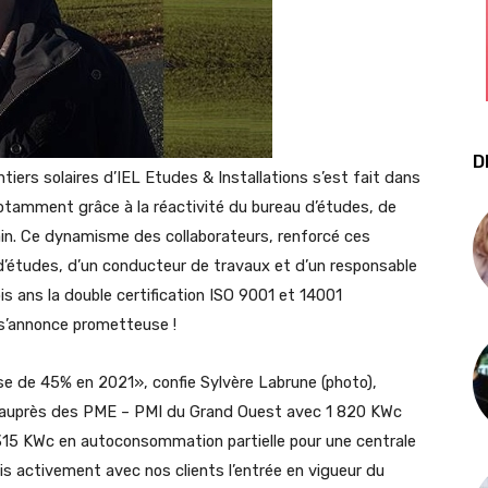
D
ntiers solaires d’IEL Etudes & Installations s’est fait dans
otamment grâce à la réactivité du bureau d’études, de
rain. Ce dynamisme des collaborateurs, renforcé ces
d’études, d’un conducteur de travaux et d’un responsable
s ans la double certification ISO 9001 et 14001
 s’annonce prometteuse !
 de 45% en 2021», confie Sylvère Labrune (photo),
he auprès des PME – PMI du Grand Ouest avec 1 820 KWc
315 KWc en autoconsommation partielle pour une centrale
 activement avec nos clients l’entrée en vigueur du