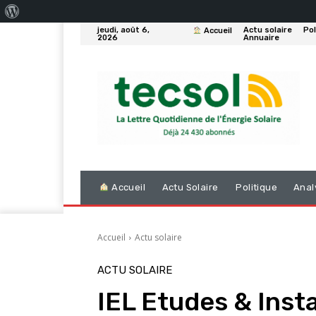
À
jeudi, août 6,
Actu solaire
Pol
Accueil
propos
2026
Annuaire
de
WordPress
Accueil
Actu Solaire
Politique
Anal
Accueil
Actu solaire
ACTU SOLAIRE
IEL Etudes & Insta