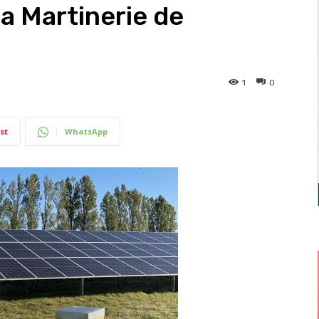
la Martinerie de
1
0
st
WhatsApp