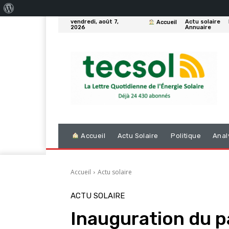
À
vendredi, août 7,
Actu solaire
Accueil
propos
2026
Annuaire
de
WordPress
Accueil
Actu Solaire
Politique
Anal
Accueil
Actu solaire
ACTU SOLAIRE
Inauguration du pa