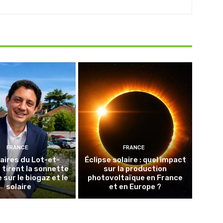
FRANCE
FRANCE
aires du Lot-et-
Éclipse solaire : quel impact
tirent la sonnette
sur la production
 sur le biogaz et le
photovoltaïque en France
solaire
et en Europe ?