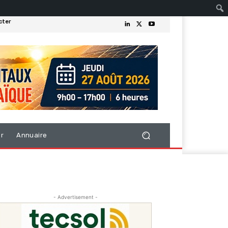
cter
er
Annuaire
- Advertisement -