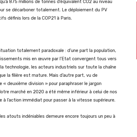
qu’à 875 millions de tonnes d’équivalent CO2 au niveau
our se décarboner totalement. Le déploiement du PV
ifs définis lors de la COP21 à Paris.
tuation totalement paradoxale : d’une part la population,
vestissements mis en œuvre par l’Etat convergent tous vers
a technologie, les acteurs industriels sur toute la chaîne
e la filière est mature. Mais d’autre part, vu de
e « deuxième division » pour paraphraser le jargon
 Notre marché en 2020 a été même inférieur à celui de nos
à l’action immédiat pour passer à la vitesse supérieure.
es atouts indéniables demeure encore toujours un peu à