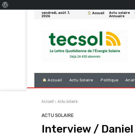
À
vendredi, août 7,
Actu solaire
Accueil
propos
2026
Annuaire
de
WordPress
Accueil
Actu Solaire
Politique
Anal
Accueil
Actu solaire
ACTU SOLAIRE
Interview / Daniel