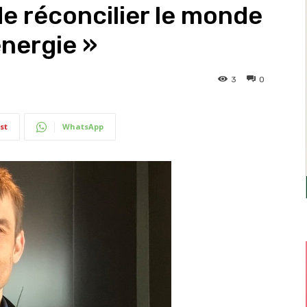
e réconcilier le monde
énergie »
3
0
st
WhatsApp