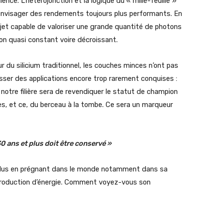
ce. L’hétérojonction et la logique du « mille-feuille »
’envisager des rendements toujours plus performants. En
objet capable de valoriser une grande quantité de photons
ion quasi constant voire décroissant.
 du silicium traditionnel, les couches minces n’ont pas
sser des applications encore trop rarement conquises :
notre filière sera de revendiquer le statut de champion
s, et ce, du berceau à la tombe. Ce sera un marqueur
30 ans et plus doit être conservé »
 plus en prégnant dans le monde notamment dans sa
a production d’énergie. Comment voyez-vous son