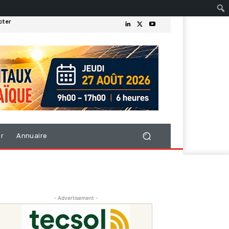
cter
er
Annuaire
- Advertisement -