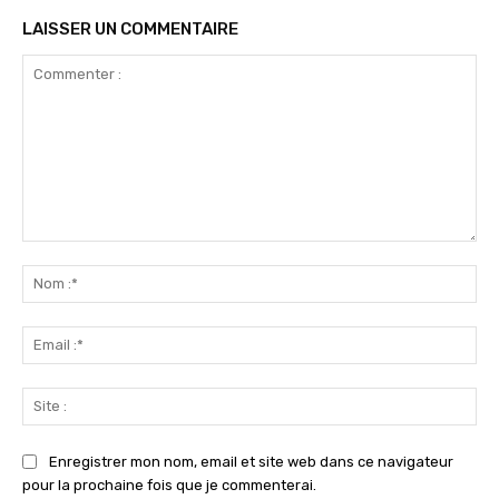
LAISSER UN COMMENTAIRE
Commenter
:
No
:*
Ema
:*
Sit
:
Enregistrer mon nom, email et site web dans ce navigateur
pour la prochaine fois que je commenterai.