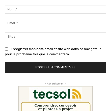
Commenter
:
No
:*
Ema
:*
Sit
:
Enregistrer mon nom, email et site web dans ce navigateur
pour la prochaine fois que je commenterai.
- Advertisement -