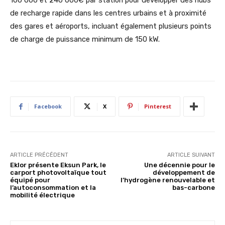
100 000 et 240 000€ par station pour développer des hubs
de recharge rapide dans les centres urbains et à proximité
des gares et aéroports, incluant également plusieurs points
de charge de puissance minimum de 150 kW.
Facebook
X
Pinterest
ARTICLE PRÉCÉDENT
ARTICLE SUIVANT
Eklor présente Eksun Park, le
Une décennie pour le
carport photovoltaïque tout
développement de
équipé pour
l’hydrogène renouvelable et
l’autoconsommation et la
bas-carbone
mobilité électrique