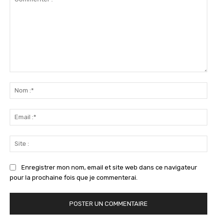
Commenter
:
No
:*
Ema
:*
Sit
:
Enregistrer mon nom, email et site web dans ce navigateur
pour la prochaine fois que je commenterai.