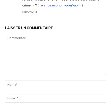
crime » ? (
relance.economique@aol.fr
)
RÉPONDRE
LAISSER UN COMMENTAIRE
Commenter
:
No
:*
Ema
:*
Sit