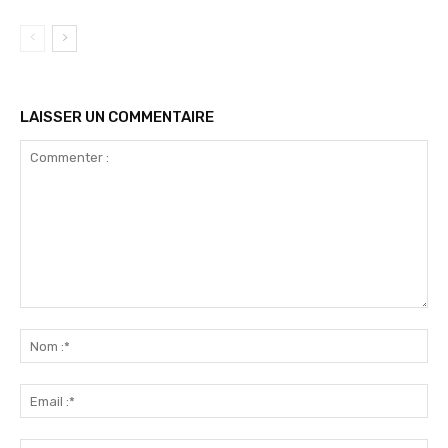
LAISSER UN COMMENTAIRE
Commenter
:
No
:*
Ema
:*