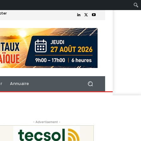
cter
er
Annuaire
- Advertisement -