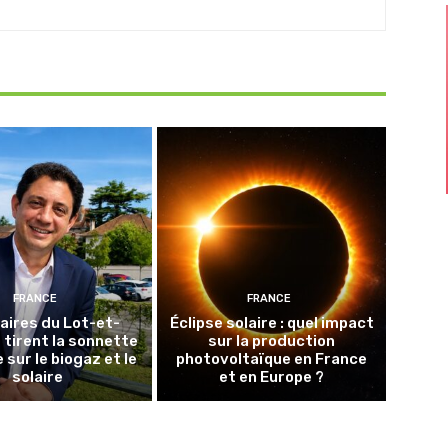
FRANCE
FRANCE
aires du Lot-et-
Éclipse solaire : quel impact
tirent la sonnette
sur la production
 sur le biogaz et le
photovoltaïque en France
solaire
et en Europe ?