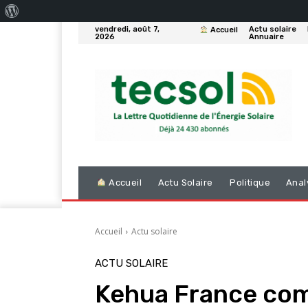
À
vendredi, août 7,
Actu solaire
Accueil
propos
2026
Annuaire
de
WordPress
Accueil
Actu Solaire
Politique
Anal
Accueil
Actu solaire
ACTU SOLAIRE
Kehua France com