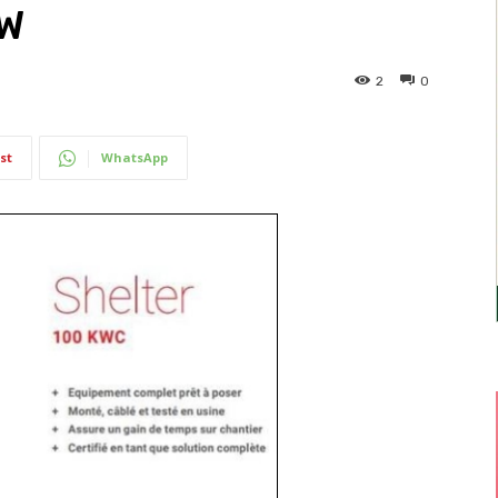
kW
2
0
st
WhatsApp