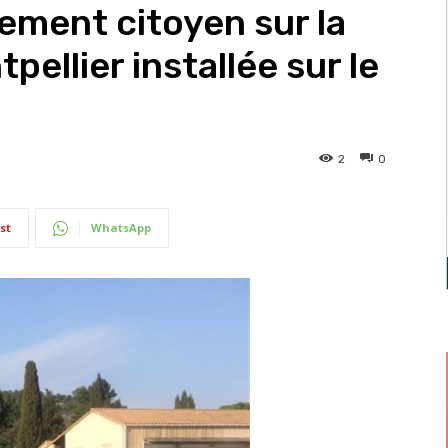
cement citoyen sur la
ellier installée sur le
2
0
st
WhatsApp