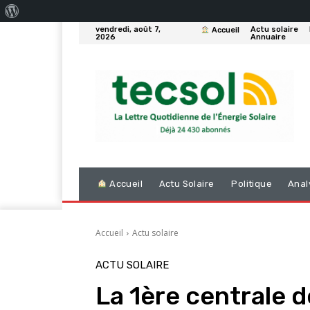
À
vendredi, août 7,
Actu solaire
Accueil
propos
2026
Annuaire
de
WordPress
Accueil
Actu Solaire
Politique
Anal
Accueil
Actu solaire
ACTU SOLAIRE
La 1ère centrale 