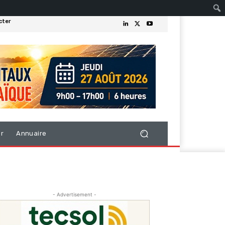
cter
er
Annuaire
- Advertisement -