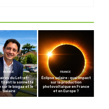
FRANCE
FRANCE
aires du Lot-et-
Éclipse solaire : quel impact
tirent la sonnette
sur la production
 sur le biogaz et le
photovoltaïque en France
solaire
et en Europe ?