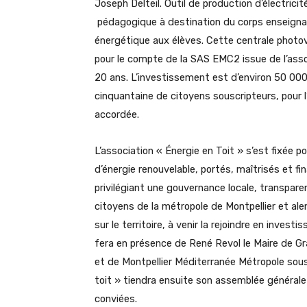
Joseph Delteil. Outil de production d’électrici
pédagogique à destination du corps enseignan
énergétique aux élèves. Cette centrale photovo
pour le compte de la SAS EMC2 issue de l’assoc
20 ans. L’investissement est d’environ 50 000 
cinquantaine de citoyens souscripteurs, pour l’
accordée.
L’association « Énergie en Toit » s’est fixée p
d’énergie renouvelable, portés, maîtrisés et fi
privilégiant une gouvernance locale, transpare
citoyens de la métropole de Montpellier et alen
sur le territoire, à venir la rejoindre en inve
fera en présence de René Revol le Maire de Gr
et de Montpellier Méditerranée Métropole sous
toit » tiendra ensuite son assemblée générale
conviées.