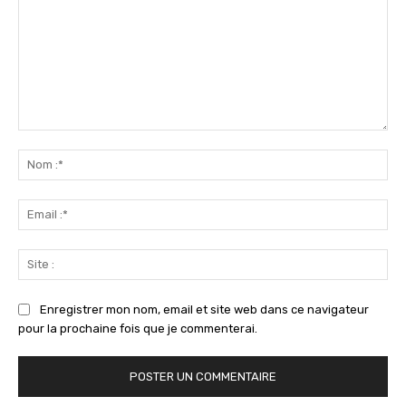
Commenter
:
No
:*
Ema
:*
Sit
:
Enregistrer mon nom, email et site web dans ce navigateur
pour la prochaine fois que je commenterai.