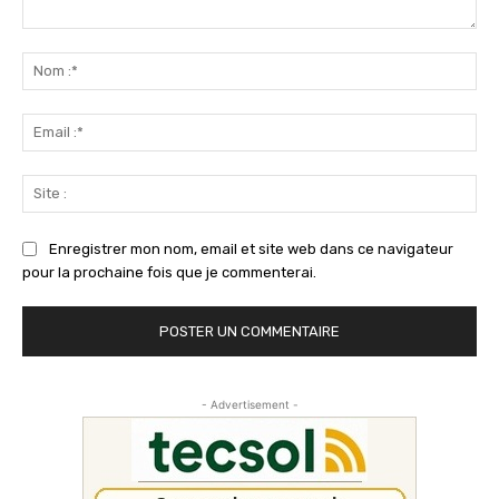
Commenter
:
No
:*
Ema
:*
Sit
:
Enregistrer mon nom, email et site web dans ce navigateur
pour la prochaine fois que je commenterai.
- Advertisement -