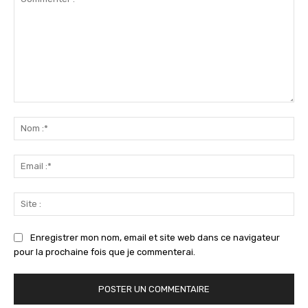
Commenter
:
No
:*
Ema
:*
Sit
:
Enregistrer mon nom, email et site web dans ce navigateur
pour la prochaine fois que je commenterai.