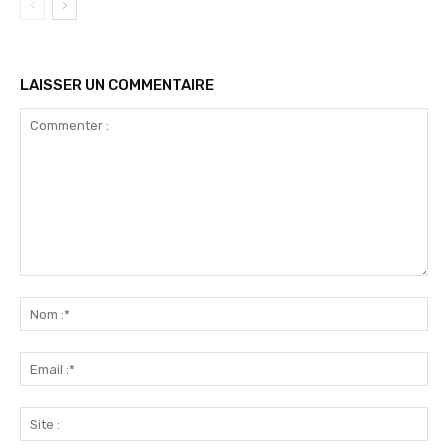
LAISSER UN COMMENTAIRE
Commenter
:
No
:*
Ema
:*
Sit
: