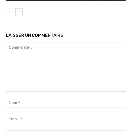
LAISSER UN COMMENTAIRE
Commenter
:
No
:*
Ema
:*