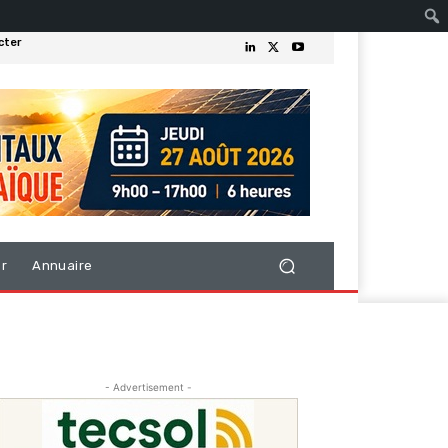
cter
er
Annuaire
- Advertisement -