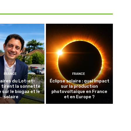
FRANCE
FRANCE
aires du Lot-et-
Éclipse solaire : quel impact
tirent la sonnette
sur la production
 sur le biogaz et le
photovoltaïque en France
solaire
et en Europe ?