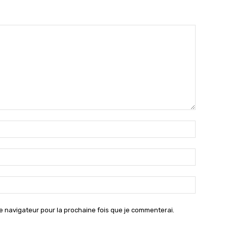
Nom
:*
Email
:*
Site
:
e navigateur pour la prochaine fois que je commenterai.