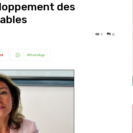
eloppement des
ables
1
0
st
WhatsApp