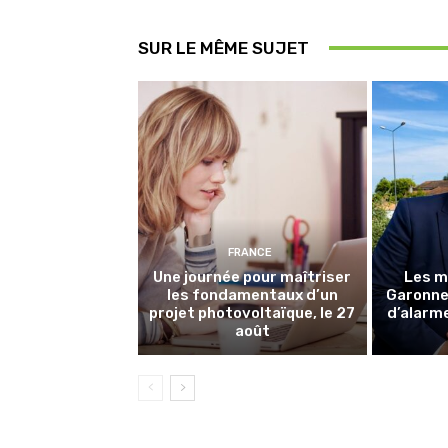
SUR LE MÊME SUJET
FRANCE
Une journée pour maîtriser
Les m
les fondamentaux d’un
Garonne 
projet photovoltaïque, le 27
d’alarme
août