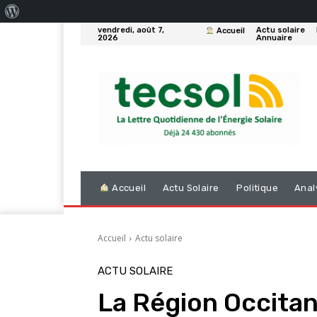
À
vendredi, août 7,
Actu solaire
Accueil
propos
2026
Annuaire
de
WordPress
Accueil
Actu Solaire
Politique
Anal
Accueil
Actu solaire
ACTU SOLAIRE
La Région Occitan