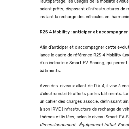
l’autopartage, les usages de la mobilité évolu
soient prêts, disposent d’infrastructures de
instant la recharge des véhicules en harmonie
R2S 4 Mobility : anticiper et accompagne
Afin d’anticiper et d’accompagner cette évolut
lance le cadre de référence R2S 4 Mobility (un
d’un indicateur Smart EV-Scoring, qui permet d
bâtiments.
Avec des niveaux allant de D à
A,
il vise à e
d’électromobilité offerts par les bâtiments. 
un cahier des charges associé, définissant ai
à son IRVE (Infrastructure de recharge de véhi
thèmes et listées, selon le niveau Smart EV-Sc
dimensionnement
,
Équipement initial
,
Fonct