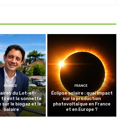
FRANCE
FRANCE
aires du Lot-et-
Éclipse solaire : quel impact
tirent la sonnette
sur la production
 sur le biogaz et le
photovoltaïque en France
solaire
et en Europe ?