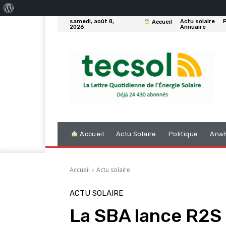
À
samedi, août 8,
Actu solaire
P
Accueil
propos
2026
Annuaire
de
WordPress
Accueil
Actu Solaire
Politique
Anal
Accueil
Actu solaire
ACTU SOLAIRE
La SBA lance R2S 