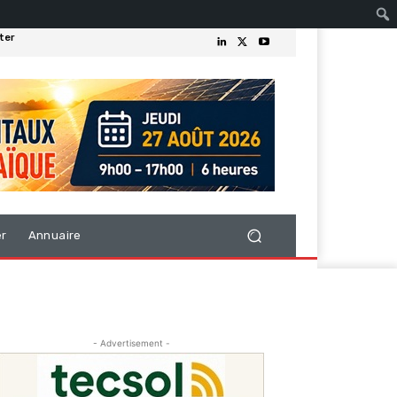
ter
er
Annuaire
- Advertisement -