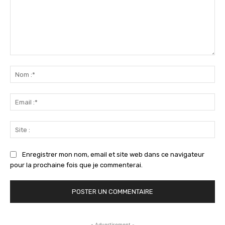
Commenter
:
No
:*
Ema
:*
Sit
:
Enregistrer mon nom, email et site web dans ce navigateur
pour la prochaine fois que je commenterai.
- Advertisement -