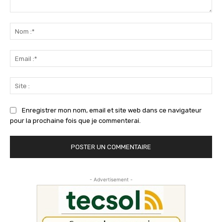
Commenter
:
No
:*
Ema
:*
Sit
:
Enregistrer mon nom, email et site web dans ce navigateur
pour la prochaine fois que je commenterai.
- Advertisement -