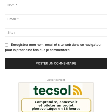
:
No
:*
Ema
:*
Sit
:
Enregistrer mon nom, email et site web dans ce navigateur
pour la prochaine fois que je commenterai.
- Advertisement -