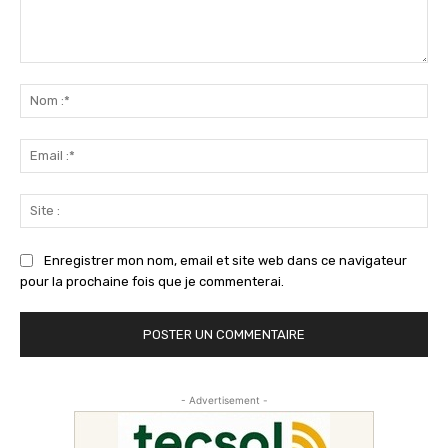
Commenter
:
No
:*
Ema
:*
Sit
:
Enregistrer mon nom, email et site web dans ce navigateur
pour la prochaine fois que je commenterai.
- Advertisement -