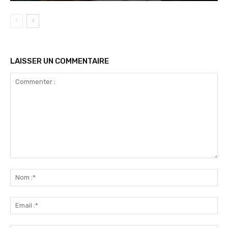
LAISSER UN COMMENTAIRE
Commenter
:
No
:*
Ema
:*