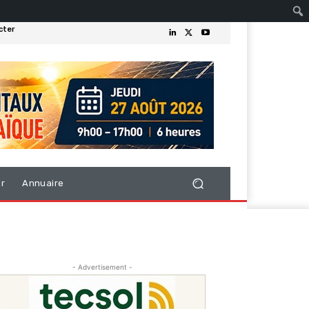
cter
er
Annuaire
- Advertisement -