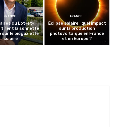
FRANCE
FRANCE
aires du Lot-et-
Éclipse solaire : quel impact
tirent la sonnette
sur la production
 sur le biogaz et le
photovoltaïque en France
solaire
et en Europe ?