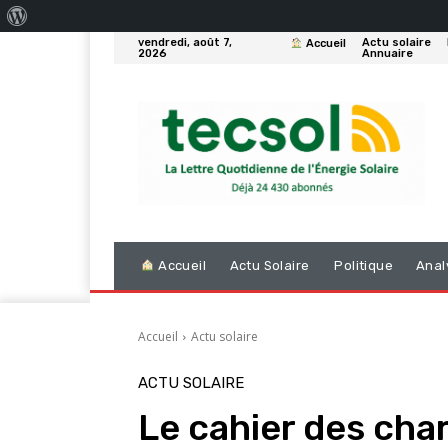
À
vendredi, août 7,
Actu solaire
Accueil
propos
2026
Annuaire
de
WordPress
Accueil
Actu Solaire
Politique
Anal
Accueil
Actu solaire
ACTU SOLAIRE
Le cahier des cha