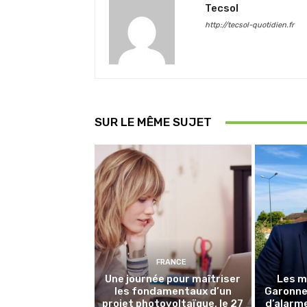
Tecsol
http://tecsol-quotidien.fr
SUR LE MÊME SUJET
FRANCE
Une journée pour maîtriser
Les m
les fondamentaux d’un
Garonne 
projet photovoltaïque, le 27
d’alarme