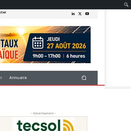
cter
er
Annuaire
- Advertisement -