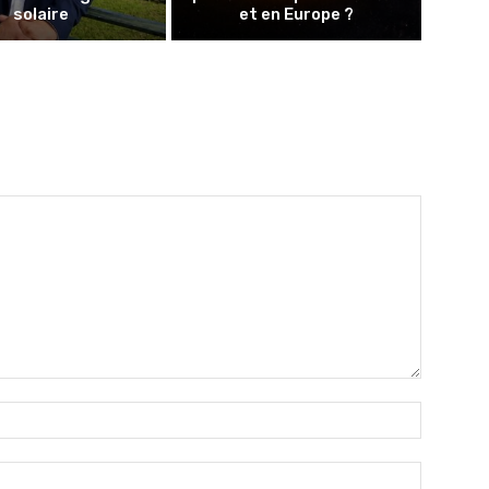
solaire
et en Europe ?
Nom
:*
Email