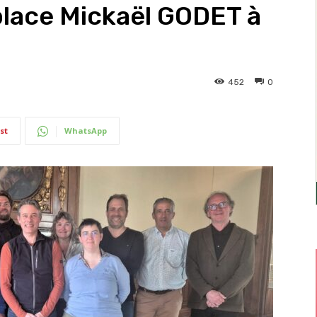
lace Mickaël GODET à
452
0
st
WhatsApp