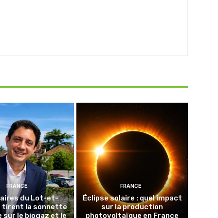
FRANCE
FRANCE
aires du Lot-et-
Éclipse solaire : quel impact
tirent la sonnette
sur la production
 sur le biogaz et le
photovoltaïque en France