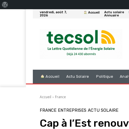
À
vendredi, août 7,
Actu solaire
Accueil
propos
2026
Annuaire
de
WordPress
Accueil
Actu Solaire
Politique
Anal
Accueil
France
FRANCE
ENTREPRISES
ACTU SOLAIRE
Cap à l’Est renouv