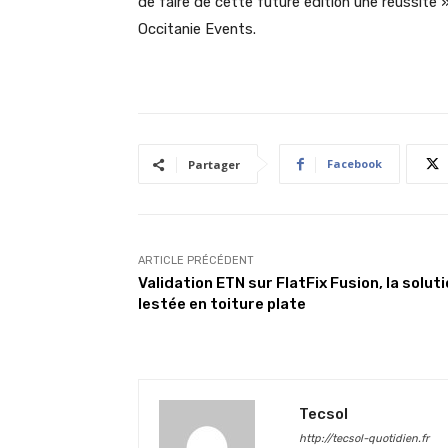
de faire de cette future édition une réussite »
Occitanie Events.
Facebook
Partager
ARTICLE PRÉCÉDENT
Validation ETN sur FlatFix Fusion, la solut
lestée en toiture plate
Tecsol
http://tecsol-quotidien.fr