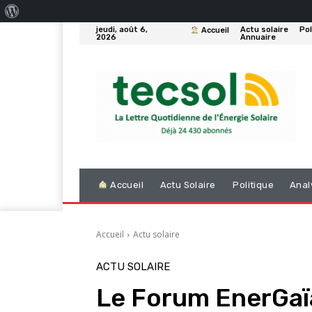
À
jeudi, août 6,
Actu solaire
Pol
Accueil
propos
2026
Annuaire
de
WordPress
Accueil
Actu Solaire
Politique
Anal
Accueil
Actu solaire
ACTU SOLAIRE
Le Forum EnerGaïa 