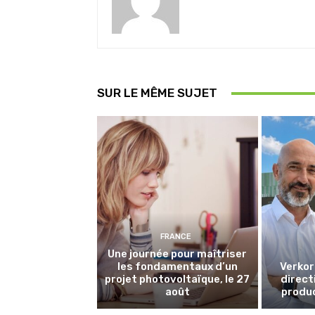
SUR LE MÊME SUJET
FRANCE
Une journée pour maîtriser
les fondamentaux d’un
Verkor
projet photovoltaïque, le 27
directi
août
produc