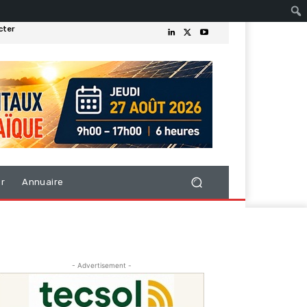
cter
er
Annuaire
- Advertisement -