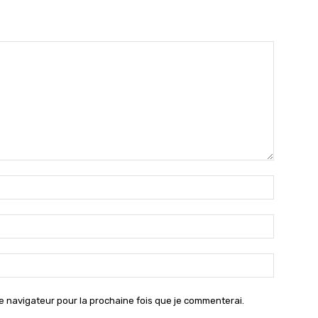
Nom
:*
Email
:*
Site
:
e navigateur pour la prochaine fois que je commenterai.