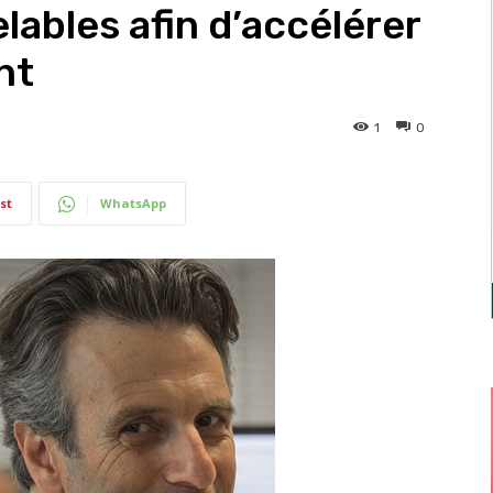
lables afin d’accélérer
nt
1
0
st
WhatsApp