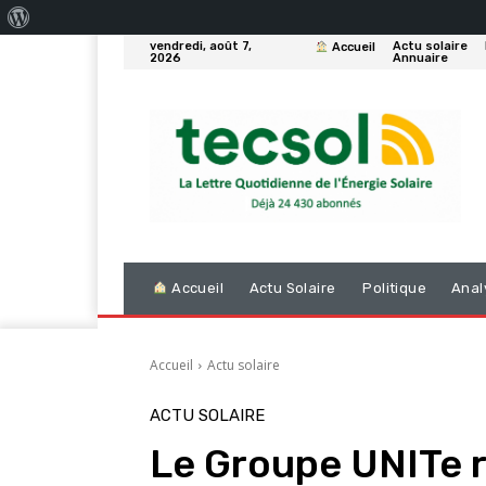
À
vendredi, août 7,
Actu solaire
Accueil
propos
2026
Annuaire
de
WordPress
Accueil
Actu Solaire
Politique
Anal
Accueil
Actu solaire
ACTU SOLAIRE
Le Groupe UNITe r