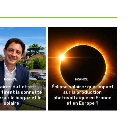
FRANCE
FRANCE
aires du Lot-et-
Éclipse solaire : quel impact
tirent la sonnette
sur la production
 sur le biogaz et le
photovoltaïque en France
solaire
et en Europe ?