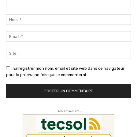
Commenter
:
No
:*
Ema
:*
Sit
:
Enregistrer mon nom, email et site web dans ce navigateur
pour la prochaine fois que je commenterai.
- Advertisement -