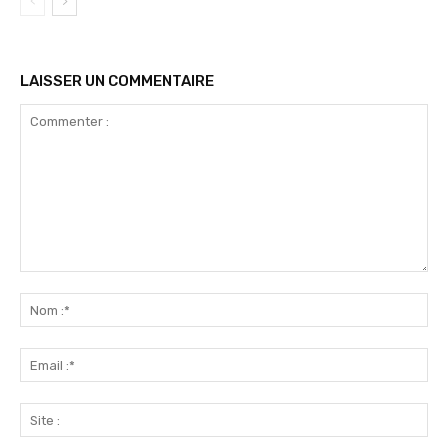
LAISSER UN COMMENTAIRE
Commenter
:
No
:*
Ema
:*
Sit
: