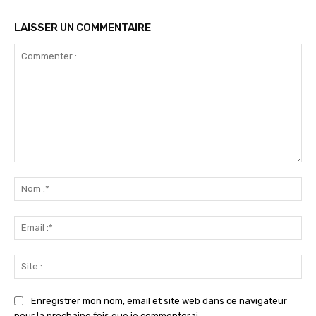
LAISSER UN COMMENTAIRE
Commenter
:
No
:*
Ema
:*
Sit
:
Enregistrer mon nom, email et site web dans ce navigateur
pour la prochaine fois que je commenterai.