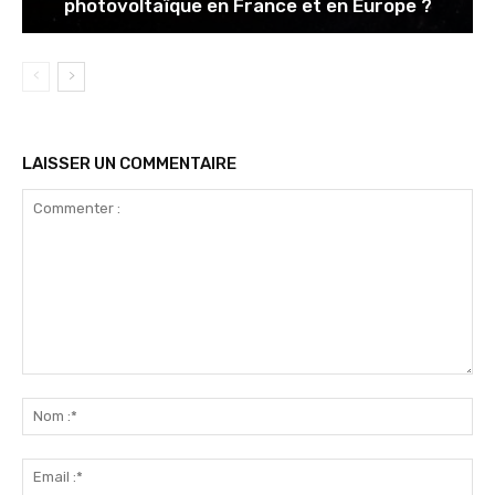
photovoltaïque en France et en Europe ?
LAISSER UN COMMENTAIRE
Commenter
:
No
:*
Ema
:*